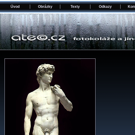
Úvod
Obrázky
Texty
Odkazy
Kon