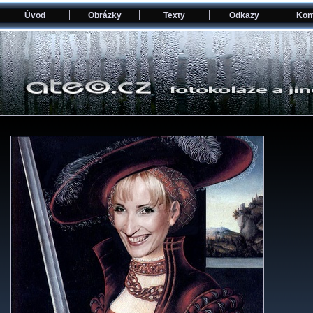
Úvod
Obrázky
Texty
Odkazy
Kon