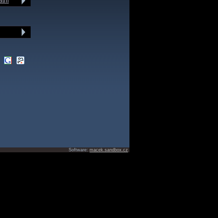
atní
Software:
macek.sandbox.cz