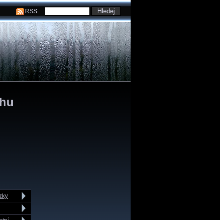
RSS
rhu
zky