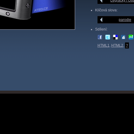
Legrácky / Ost
Klíčová slova:
parodie
Sdílení:
HTML1
,
HTML2
,
?