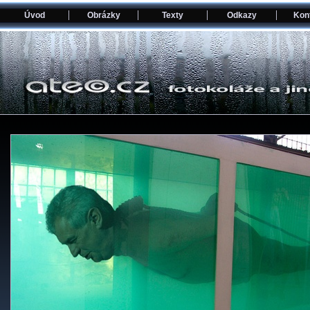
Úvod
Obrázky
Texty
Odkazy
Kon