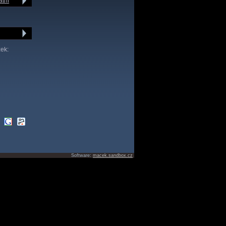
atní
zek:
Software:
macek.sandbox.cz