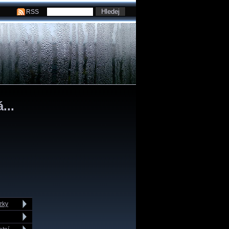
RSS
...
zky