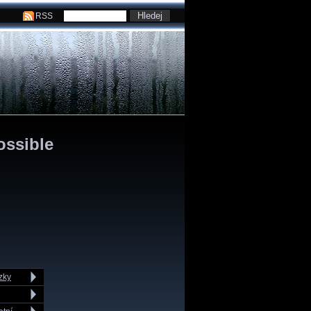
RSS
ossible
zky