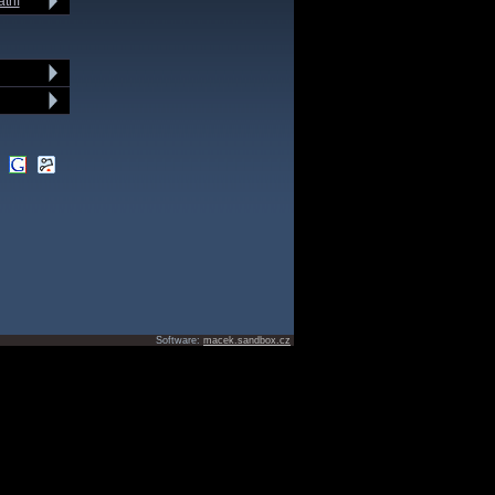
atní
Software:
macek.sandbox.cz