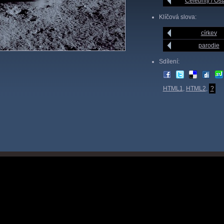
Celebrity / Ost
Klíčová slova:
církev
parodie
Sdílení:
HTML1
,
HTML2
,
?