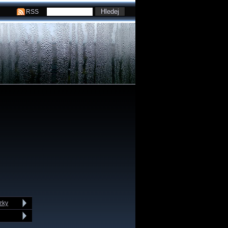
RSS
zky