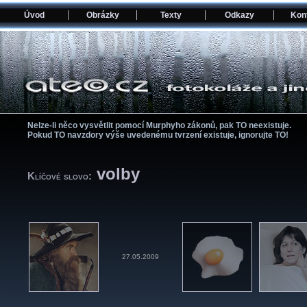
Úvod
Obrázky
Texty
Odkazy
Kon
Nelze-li něco vysvětlit pomocí­ Murphyho zákonů, pak TO neexistuje.
Pokud TO navzdory výše uvedenému tvrzení­ existuje, ignorujte TO!
volby
Klíčové slovo:
27.05.2009