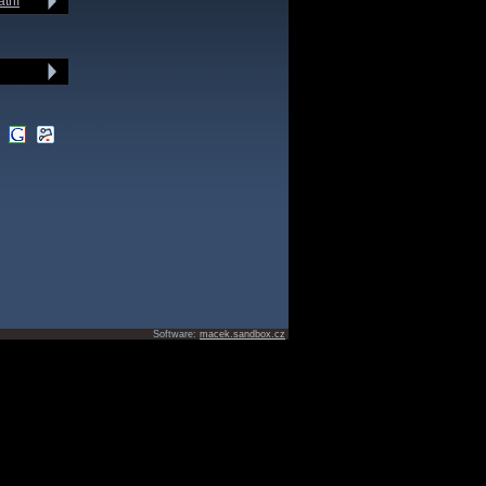
atní
Software:
macek.sandbox.cz