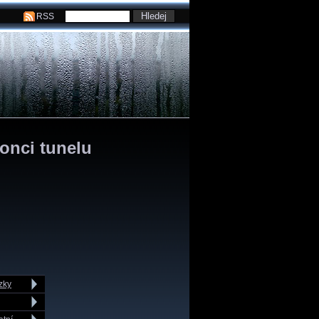
RSS
onci tunelu
zky