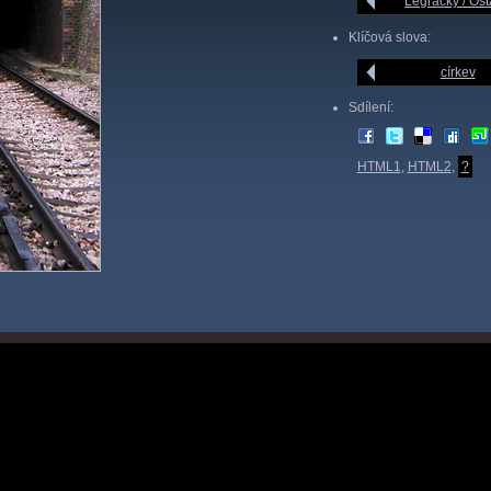
Legrácky / Ost
Klíčová slova:
církev
Sdílení:
HTML1
,
HTML2
,
?