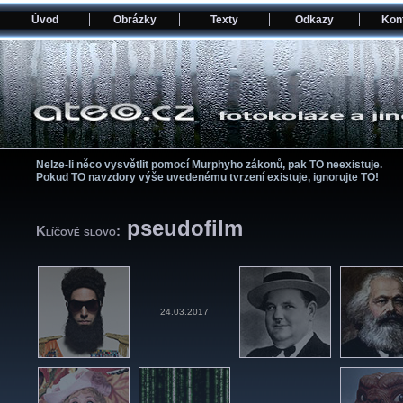
Úvod
Obrázky
Texty
Odkazy
Kon
Nelze-li něco vysvětlit pomocí­ Murphyho zákonů, pak TO neexistuje.
Pokud TO navzdory výše uvedenému tvrzení­ existuje, ignorujte TO!
pseudofilm
Klíčové slovo:
24.03.2017