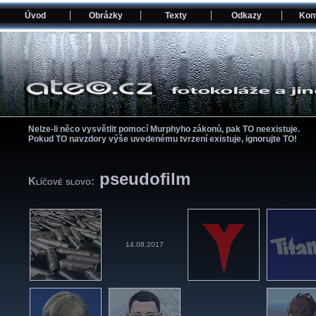
Úvod
Obrázky
Texty
Odkazy
Kon
Nelze-li něco vysvětlit pomocí­ Murphyho zákonů, pak TO neexistuje.
Pokud TO navzdory výše uvedenému tvrzení­ existuje, ignorujte TO!
pseudofilm
Klíčové slovo:
14.08.2017