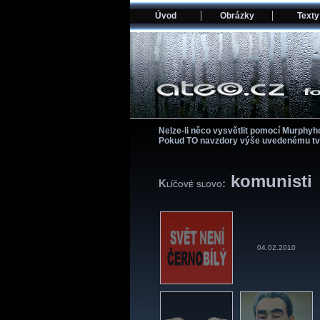
Úvod
Obrázky
Texty
Nelze-li něco vysvětlit pomocí­ Murphyh
Pokud TO navzdory výše uvedenému tvrze
komunisti
Klíčové slovo:
04.02.2010