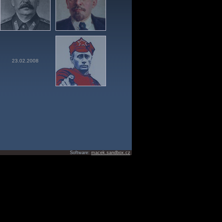
23.02.2008
Software:
macek.sandbox.cz